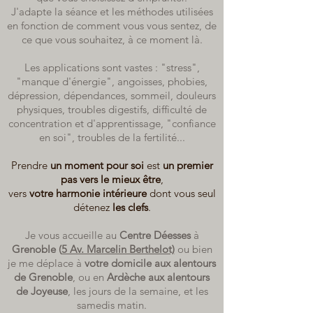
J'adapte la séance et les méthodes utilisées
en fonction de
comment vous vous sentez, de
ce que vous souhaitez, à ce moment là.
Les applications sont vastes : "stress",
"manque d'énergie",
angoisses, phobies,
dépression, dépendances, sommeil, douleurs
physiques, troubles digestifs, difficulté de
concentration et d'apprentissa
ge, "confiance
en soi"
, troubles de la fertilité
...
Prendre
un moment pour soi
est
un premier
pas vers le mieux être
,
vers
votre harmonie intérieure
dont vous seul
détenez
les clefs
.
Je vous accueille au
Centre Déesses
à
Grenoble (
5 Av. Marcelin Berthelot)
ou bien
je me déplace à
votre domicile aux alentours
de Grenoble
, ou en
Ardèche aux alentours
de Joyeuse
, les jours de la semaine, et les
samedis matin.