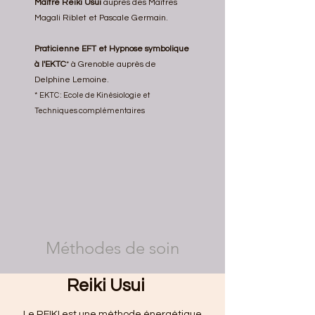
Maître Reiki Usui
auprès des Maîtres
Magali Riblet et Pascale Germain.
Praticienne EFT et Hypnose symbolique
à l'EKTC
* à Grenoble auprès de
Delphine Lemoine
.
*
EKTC : Ecole de Kinésiologie
et
Techniques complémentaires
Méthodes de soin
Reiki Usui
Le REIKI est une méthode énergétique