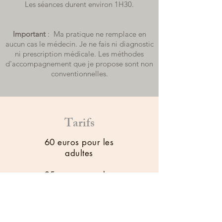
Les séances durent environ 1H30.
Important
: Ma pratique ne remplace en
aucun cas le médecin. Je ne fais ni diagnostic
ni prescription médicale. Les méthodes
d'accompagnement que je propose sont non
conventionnelles.
Tarifs
60 euros pour les
adultes
35 euros pour les
enfants (moins de 18
ans)