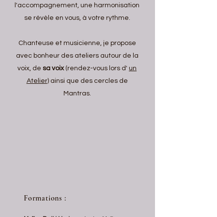
l'accompagnement, une harmonisation
se révèle en vous, à votre rythme.
Chanteuse et musicienne, je propose
avec bonheur des ateliers autour de la
voix, de
sa voix
(rendez-vous lors d'
un
Atelier
) ainsi que des cercles de
Mantras.
Formations
: