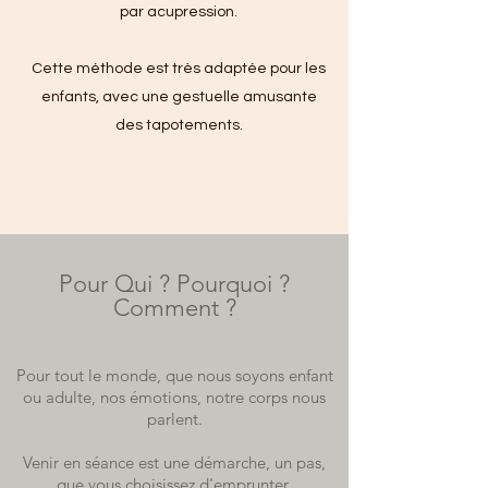
par acupression.
Cette méthode est très adaptée pour les
enfants, avec une gestuelle amusante
des tapotements.
Pour Qui ?
Pourquoi ?
Comment ?
Pour tout le monde,
que nous soyons
e
nfant
ou adulte, nos émotions
, notre corps
nous
parlent.
Venir en séance est une démarche
,
un pas,
que vous choisissez d'emprunte
r
.